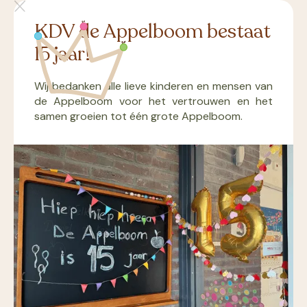
KDV de Appelboom bestaat
zz
15 jaar!
Wij bedanken alle lieve kinderen en mensen van
KINDERDAGVERBLIJF DE APPELBOOM
de Appelboom voor het vertrouwen en het
Kleinschalige opvang met
samen groeien tot één grote Appelboom.
Grootschalige aandacht
Inschrijven