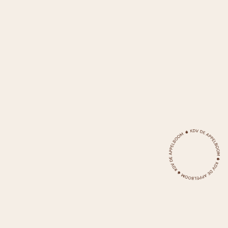
en kleinschalige
kinderopvangorganisatie
waar de persoonlijke benadering
van ouder en kind voorop staan.
Over KDV De Appelboom
KINDERDAGVERBLIJF DE APPELBOOM
Een fijne plek voor kinderen,